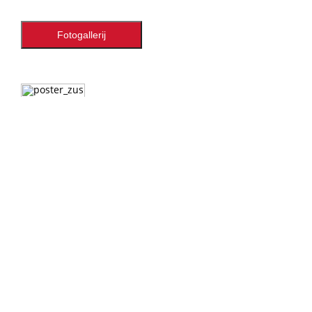
Fotogallerij
Producties:
2025 - 'Senior Paradise'
2024 - 'Villa Le Michell'
2022 - 'Zus & Zo'
2019 - 'Wat een Drama'
2017 - 'Is er Leedie na de dood?'
2015 - 'Leediez ON/OFF'
2014 - 'En ze Leefden nog lang en...'